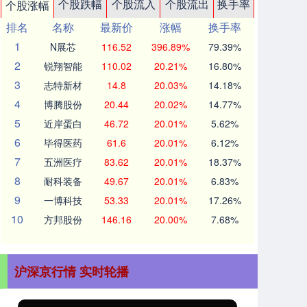
个股跌幅
个股流入
个股流出
换手率
个股涨幅
排名
名称
最新价
涨幅
换手率
1
N展芯
116.52
396.89%
79.39%
2
锐翔智能
110.02
20.21%
16.80%
3
志特新材
14.8
20.03%
14.18%
4
博腾股份
20.44
20.02%
14.77%
5
近岸蛋白
46.72
20.01%
5.62%
6
毕得医药
61.6
20.01%
6.12%
7
五洲医疗
83.62
20.01%
18.37%
8
耐科装备
49.67
20.01%
6.83%
9
一博科技
53.33
20.01%
17.26%
10
方邦股份
146.16
20.00%
7.68%
沪深京行情 实时轮播