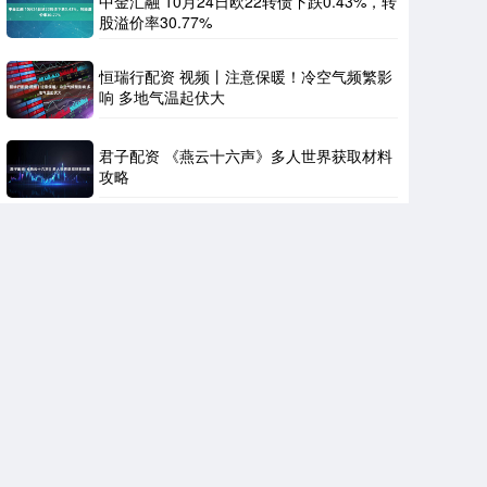
中金汇融 10月24日欧22转债下跌0.43%，转
股溢价率30.77%
恒瑞行配资 视频丨注意保暖！冷空气频繁影
响 多地气温起伏大
君子配资 《燕云十六声》多人世界获取材料
攻略