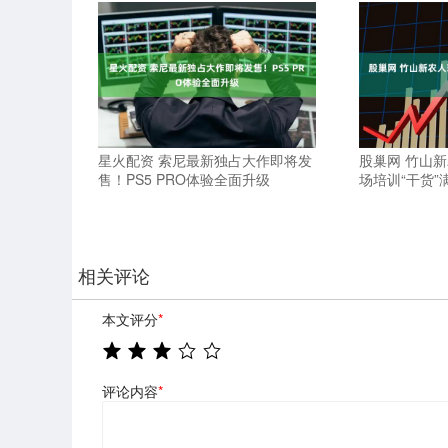
星火配资 索尼最新独占大作即将发
股巢网 竹山新
售！PS5 PRO体验全面升级
场培训“干货”
相关评论
本文评分
*
评论内容
*