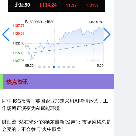
北证50
1134.24
创
11.37
1.01%
热点资讯
闪牛 ISG报告：英国企业加速采用AI增强运营，工
作场所正演变为AI赋能环境
财汇盈 “站在光外”的杨东最新“发声”：市场风格总是
会变的，不会参与“火中取栗”