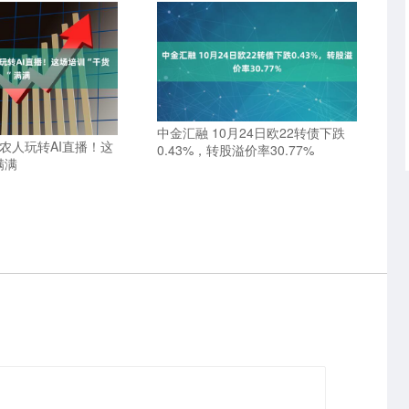
中金汇融 10月24日欧22转债下跌
农人玩转AI直播！这
0.43%，转股溢价率30.77%
满满