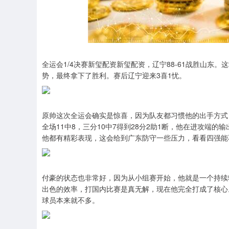
深证成指
14311.01
.68
1.02%
200.89
1
全运会1/4决赛新玺配资新玺配资，辽宁88-61战胜山东
势，最终拿下了胜利。赛后辽宁迎来3喜1忧。
原帅这次全运会确实是惊喜，因为队友都习惯他的出手方式
全场11中8，三分10中7得到28分2助1断，他在进攻端
他都有精彩表现，这会给到广东防守一些压力，看看四强能
付豪的状态也非常好，因为从小组赛开始，他就是一个持续
出色的效率，打国内比赛是真无解，现在他完全打成了核心
球员本来就不多。