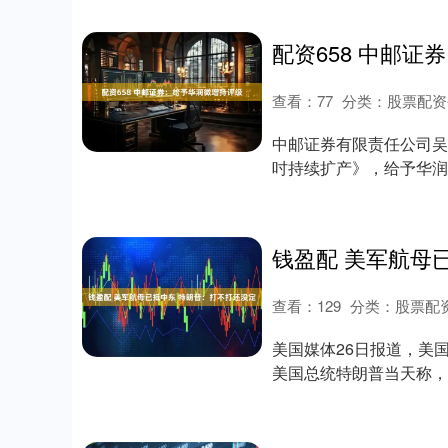
配资658 中邮
查看：
77
分类：
股票配资
中邮证券有限责任公司吴
吋持续扩产》，给予华润微增
产。....
查看：
129
分类：
股票配
美国媒体26日报道，美
美国总统特朗普当天称，
瑞拉周边....