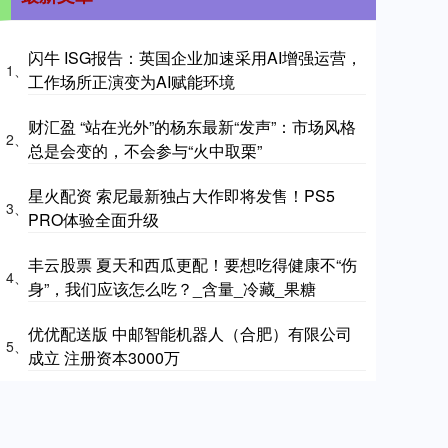
闪牛 ISG报告：英国企业加速采用AI增强运营，
1、
工作场所正演变为AI赋能环境
财汇盈 “站在光外”的杨东最新“发声”：市场风格
2、
总是会变的，不会参与“火中取栗”
星火配资 索尼最新独占大作即将发售！PS5
3、
PRO体验全面升级
丰云股票 夏天和西瓜更配！要想吃得健康不“伤
4、
身”，我们应该怎么吃？_含量_冷藏_果糖
优优配送版 中邮智能机器人（合肥）有限公司
5、
成立 注册资本3000万