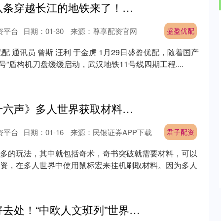
盛盈优配 武汉第八条穿越长江的地铁来了！地铁11号线四期越江盾构始发
资平台
日期：01-30
来源：尊享配资官网
盛盈优配
配 通讯员 曾斯 汪利 于金虎 1月29日盛盈优配，随着国产
锋号”盾构机刀盘缓缓启动，武汉地铁11号线四期工程....
君子配资 《燕云十六声》多人世界获取材料攻略
资平台
日期：01-16
来源：民银证券APP下载
君子配资
多的玩法，其中就包括奇术，奇书突破就需要材料，可以
资，在多人世界中使用鼠标宏来挂机刷取材料。因为多人
信达配资 亲子游好去处！“中欧人文班列”世界最美童画全球首展在渝启幕