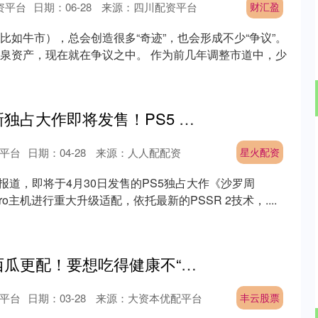
资平台
日期：06-28
来源：四川配资平台
财汇盈
比如牛市），总会创造很多“奇迹”，也会形成不少“争议”。
泉资产，现在就在争议之中。 作为前几年调整市道中，少
星火配资 索尼最新独占大作即将发售！PS5 PRO体验全面升级
沪深300
4694.44
.42%
43.13
0.93%
平台
日期：04-28
来源：人人配配资
星火配资
ok报道，即将于4月30日发售的PS5独占大作《沙罗周
ro主机进行重大升级适配，依托最新的PSSR 2技术，....
丰云股票 夏天和西瓜更配！要想吃得健康不“伤身”，我们应该怎么吃？_含量_冷藏_果糖
平台
日期：03-28
来源：大资本优配平台
丰云股票