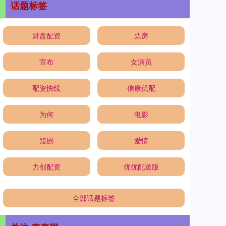
话题标签
财盘配资
票房
宣布
女演员
配资快线
信康优配
为何
电影
短剧
爱情
力创配资
优优配送版
全部话题标签