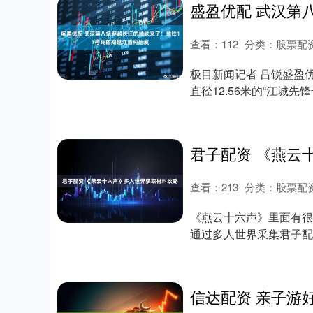
查看：
112
分类：
股票配
极目新闻记者 吕锐盛盈优
直径12.56米的“江城先
查看：
213
分类：
股票配
《燕云十六声》里面有很
通过多人世界采集君子配
世界是5分钟刷新....