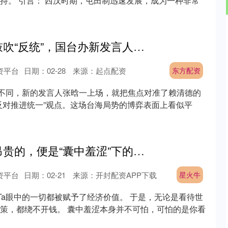
持。 引言： 西汉时期，屯田制迅速发展，成为一种非常
东方配资 赖清德鼓吹“反统”，国台办新发言人首次发声，以一事宣布结局
资平台
日期：02-28
来源：起点配资
东方配资
往不同，新的发言人张晗一上场，就把焦点对准了赖清德的
反对推进统一”观点。这场台海局势的博弈表面上看似平
星火牛 这世上最昂贵的，便是“囊中羞涩”下的视角
资平台
日期：02-21
来源：开封配资APP下载
星火牛
，Ta眼中的一切都被赋予了经济价值。 于是，无论是看待世
策，都绕不开钱。 囊中羞涩本身并不可怕，可怕的是你看