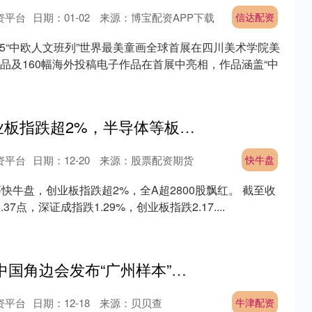
资平台
日期：01-02
来源：博宝配资APP下载
信达配资
025“中欧人文班列”世界最美童画全球首展在四川美术学院美
品及160幅海外投稿电子作品在首展中亮相，作品涵盖“中
快牛盘 收评：创业板指跌超2%，半导体等板块走低，零售板块强势
资平台
日期：12-20
来源：股票配资期货
快牛盘
快牛盘，创业板指跌超2%，全A超2800股飘红。 截至收
.37点，深证成指跌1.29%，创业板指跌2.17....
牛津配资 COP30中国角边会发布“广州样本”，广州水投净水公司入选
资平台
日期：12-18
来源：贝贝查
牛津配资