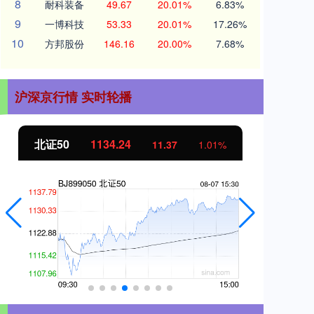
8
耐科装备
49.67
20.01%
6.83%
9
一博科技
53.33
20.01%
17.26%
10
方邦股份
146.16
20.00%
7.68%
沪深京行情 实时轮播
北证50
1134.24
创
11.37
1.01%