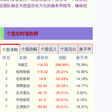
业团队都会为您提供全方位的服务和指导，确保您
个股实时涨跌榜
个股跌幅
个股流入
个股流出
换手率
个股涨幅
排名
名称
最新价
涨幅
换手率
1
N展芯
116.52
396.89%
79.39%
2
锐翔智能
110.02
20.21%
16.80%
3
志特新材
14.8
20.03%
14.18%
4
博腾股份
20.44
20.02%
14.77%
5
近岸蛋白
46.72
20.01%
5.62%
6
毕得医药
61.6
20.01%
6.12%
7
五洲医疗
83.62
20.01%
18.37%