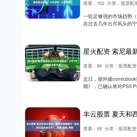
查看：
162
分类：
股票配
一轮足够强的市场趋势（
在过去几年出尽风头的宁
数几乎....
深证成指
14311.01
.68
1.02%
200.89
1
查看：
86
分类：
股票配资
近日，据外媒comicbo
期》，已确认将对PS5 P
查看：
68
分类：
股票配资