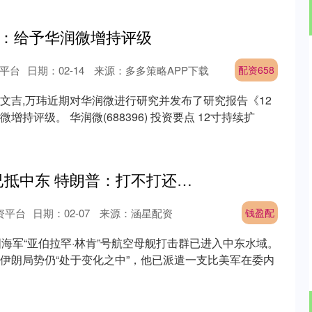
证券：给予华润微增持评级
平台
日期：02-14
来源：多多策略APP下载
配资658
文吉,万玮近期对华润微进行研究并发布了研究报告《12
持评级。 华润微(688396) 投资要点 12寸持续扩
钱盈配 美军航母已抵中东 特朗普：打不打还没定
资平台
日期：02-07
来源：涵星配资
钱盈配
国海军“亚伯拉罕·林肯”号航空母舰打击群已进入中东水域。
伊朗局势仍“处于变化之中”，他已派遣一支比美军在委内