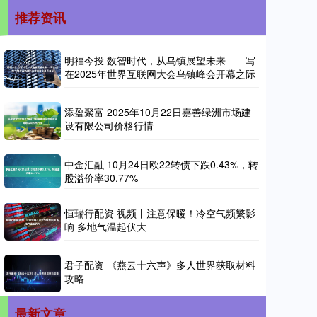
推荐资讯
明福今投 数智时代，从乌镇展望未来——写
在2025年世界互联网大会乌镇峰会开幕之际
添盈聚富 2025年10月22日嘉善绿洲市场建
设有限公司价格行情
中金汇融 10月24日欧22转债下跌0.43%，转
股溢价率30.77%
恒瑞行配资 视频丨注意保暖！冷空气频繁影
响 多地气温起伏大
君子配资 《燕云十六声》多人世界获取材料
攻略
最新文章