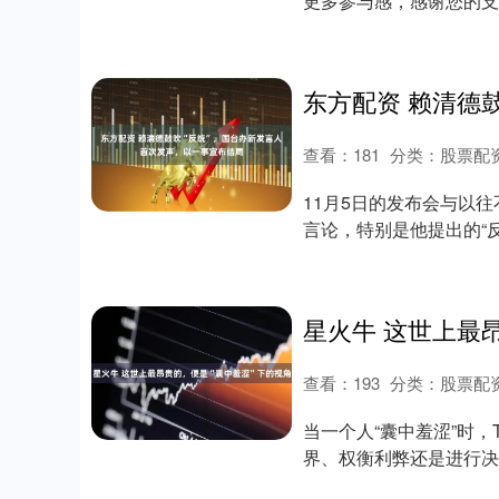
更多参与感，感谢您的支
独特的政治制....
查看：
181
分类：
股票配
11月5日的发布会与以
言论，特别是他提出的“
静，实则每一步....
查看：
193
分类：
股票配
当一个人“囊中羞涩”时
界、权衡利弊还是进行决
待问题的....