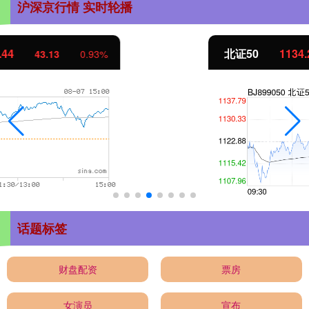
沪深京行情 实时轮播
北证50
1134.24
11.37
1.01%
话题标签
财盘配资
票房
女演员
宣布