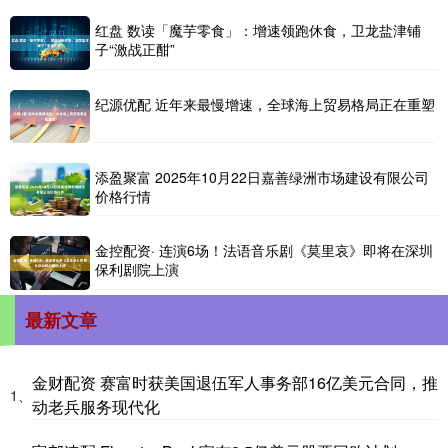
红盘 数读「魔芋零食」：增速领跑休食，卫龙盐津铺
子“激战正酣”
纪源优配 近年来最慢增速，全球海上贸易格局正在重塑
添盈聚富 2025年10月22日嘉善绿洲市场建设有限公司
价格行情
金控配资· 连演6场！法语音乐剧《莫里哀》即将在深圳
保利剧院上演
最新文章
金财配资 赛富时获美国退伍军人事务部16亿美元合同，推
1、
动老兵服务现代化