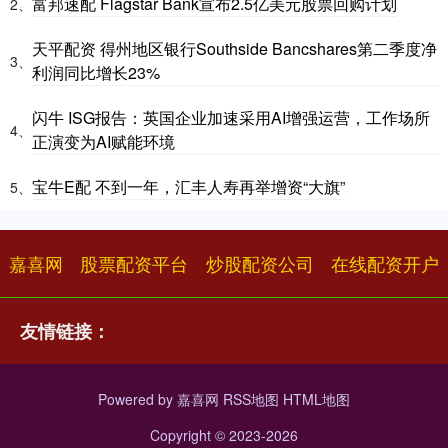
富邦速配 Flagstar Bank宣布2.5亿美元股票回购计划
2、
天平配资 得州地区银行Southside Bancshares第二季度净
3、
利润同比增长23%
闪牛 ISG报告：英国企业加速采用AI增强运营，工作场所
4、
正演变为AI赋能环境
宝牛E配 不到一年，汇丰人寿再举增资“大旗”
5、
嘉喜网
股票配资平台
炒股配资公司
在线配资开户
友情链接：
Powered by
嘉喜网
RSS地图
HTML地图
Copyright
© 2023-2026