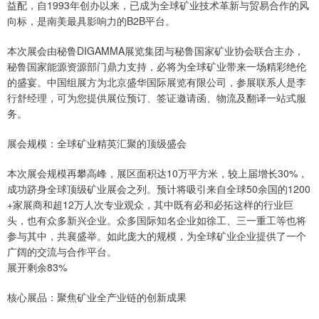
益配，自1993年创办以来，已成为全球矿业技术革新与贸易合作的风
向标，是南美最具影响力的B2B平台。
本次展会由秘鲁DIGAMMA展览集团与秘鲁国家矿业协会联合主办，
秘鲁国家能源资源部门鼎力支持，必将为全球矿业带来一场精彩绝伦
的盛宴。中国组展方为北京盛华国际展览有限公司，参展联系人是李
行舒经理，可为您提供展位预订、签证邀请函、物流及翻译一站式服
务。
展会规模：全球矿业精英汇聚的顶级盛会
本次展会规模再攀高峰，展区面积达10万平方米，较上届增长30%，
成功跻身全球顶级矿业展会之列。预计将吸引来自全球50余国的1200
+家展商和超12万人次专业观众，其中既有必和必拓这样的行业巨
头，也有众多新兴企业。众多国际知名企业如徐工、三一重工等也将
参与其中，共襄盛举。如此庞大的规模，为全球矿业企业提供了一个
广阔的交流与合作平台。
展开剩余83%
核心展品：聚焦矿业全产业链的创新成果