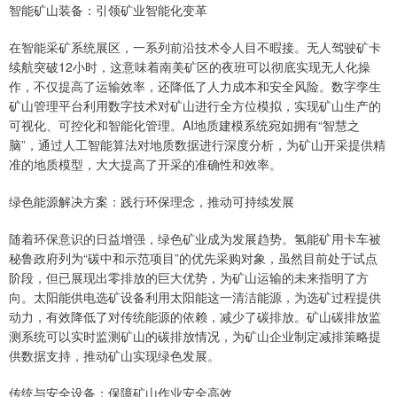
智能矿山装备：引领矿业智能化变革
在智能采矿系统展区，一系列前沿技术令人目不暇接。无人驾驶矿卡
续航突破12小时，这意味着南美矿区的夜班可以彻底实现无人化操
作，不仅提高了运输效率，还降低了人力成本和安全风险。数字孪生
矿山管理平台利用数字技术对矿山进行全方位模拟，实现矿山生产的
可视化、可控化和智能化管理。AI地质建模系统宛如拥有“智慧之
脑”，通过人工智能算法对地质数据进行深度分析，为矿山开采提供精
准的地质模型，大大提高了开采的准确性和效率。
绿色能源解决方案：践行环保理念，推动可持续发展
随着环保意识的日益增强，绿色矿业成为发展趋势。氢能矿用卡车被
秘鲁政府列为“碳中和示范项目”的优先采购对象，虽然目前处于试点
阶段，但已展现出零排放的巨大优势，为矿山运输的未来指明了方
向。太阳能供电选矿设备利用太阳能这一清洁能源，为选矿过程提供
动力，有效降低了对传统能源的依赖，减少了碳排放。矿山碳排放监
测系统可以实时监测矿山的碳排放情况，为矿山企业制定减排策略提
供数据支持，推动矿山实现绿色发展。
传统与安全设备：保障矿山作业安全高效