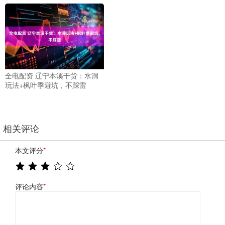
全电配资 辽宁本溪干货：水洞
玩法+枫叶季避坑，不踩雷
相关评论
本文评分
*
评论内容
*