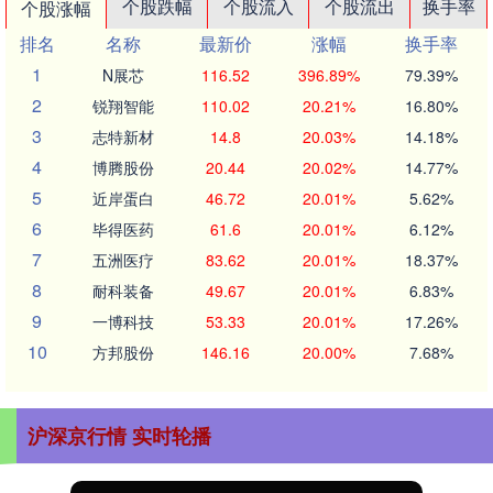
个股跌幅
个股流入
个股流出
换手率
个股涨幅
排名
名称
最新价
涨幅
换手率
1
N展芯
116.52
396.89%
79.39%
2
锐翔智能
110.02
20.21%
16.80%
3
志特新材
14.8
20.03%
14.18%
4
博腾股份
20.44
20.02%
14.77%
5
近岸蛋白
46.72
20.01%
5.62%
6
毕得医药
61.6
20.01%
6.12%
7
五洲医疗
83.62
20.01%
18.37%
8
耐科装备
49.67
20.01%
6.83%
9
一博科技
53.33
20.01%
17.26%
10
方邦股份
146.16
20.00%
7.68%
沪深京行情 实时轮播