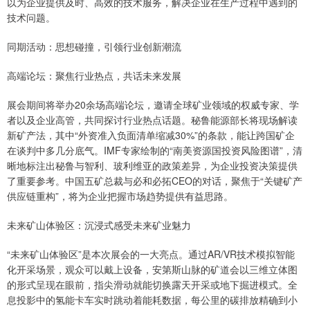
以为企业提供及时、高效的技术服务，解决企业在生产过程中遇到的
技术问题。
同期活动：思想碰撞，引领行业创新潮流
高端论坛：聚焦行业热点，共话未来发展
展会期间将举办20余场高端论坛，邀请全球矿业领域的权威专家、学
者以及企业高管，共同探讨行业热点话题。秘鲁能源部长将现场解读
新矿产法，其中“外资准入负面清单缩减30%”的条款，能让跨国矿企
在谈判中多几分底气。IMF专家绘制的“南美资源国投资风险图谱”，清
晰地标注出秘鲁与智利、玻利维亚的政策差异，为企业投资决策提供
了重要参考。中国五矿总裁与必和必拓CEO的对话，聚焦于“关键矿产
供应链重构”，将为企业把握市场趋势提供有益思路。
未来矿山体验区：沉浸式感受未来矿业魅力
“未来矿山体验区”是本次展会的一大亮点。通过AR/VR技术模拟智能
化开采场景，观众可以戴上设备，安第斯山脉的矿道会以三维立体图
的形式呈现在眼前，指尖滑动就能切换露天开采或地下掘进模式。全
息投影中的氢能卡车实时跳动着能耗数据，每公里的碳排放精确到小