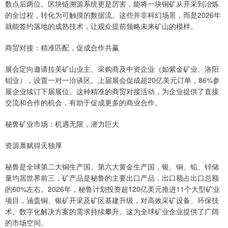
数点后两位。区块链溯源系统更是厉害，能将一块铜矿从开采到冶炼
的全过程，转化为可触摸的数据流。这些并非科幻场景，而是2026年
就能签约落地的成熟技术，让观众提前领略未来矿山的模样。
商贸对接：精准匹配，促成合作共赢
展会定向邀请拉美矿山业主、采购商及中资企业（如紫金矿业、洛阳
钼业），设置一对一洽谈区。上届展会促成超20亿美元订单，86%参
展企业续订下届展位。这种精准的商贸对接活动，为企业提供了直接
交流和合作的机会，有助于促成更多的商业合作。
秘鲁矿业市场：机遇无限，潜力巨大
资源禀赋得天独厚
秘鲁是全球第二大铜生产国、第六大黄金生产国，银、铜、铅、锌储
量均居世界前三，矿产品是秘鲁的主要出口产品，出口额占出口总额
的60%左右。2026年，秘鲁计划投资超120亿美元推进11个大型矿业
项目，涵盖铜、银矿开采及矿区基建升级，对高效采矿设备、环保技
术、数字化解决方案的需求持续攀升。这为全球矿业企业提供了广阔
的市场空间。