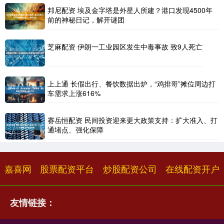
邦尼配资 埃及金字塔是外星人所建？港口发现4500年
前的神秘日记，解开谜团
芝麻配资 伊朗一工业园区发生中毒事故 致9人死亡
上上通 长假出行、餐饮数据出炉，“鸡排哥”摊位周边打
车需求上涨616%
赛岳恒配资 民间投资迎来更大政策支持：扩大准入、打
通堵点、强化保障
嘉喜网
股票配资平台
炒股配资公司
在线配资开户
友情链接：