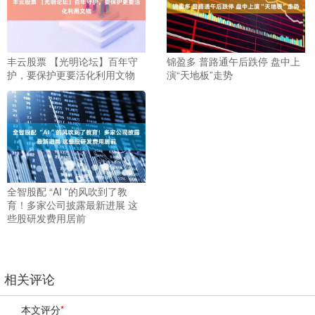
丰云股票 【光明论坛】百年守
锦盈多 普路通午后跌停 盘中上
护，要保护更要活化利用文物
演“天地板”走势
全智股配 “AI ”的风吹到了教
育！多家公司披露最新进展 这
些股研发费用居前
相关评论
本文评分
*