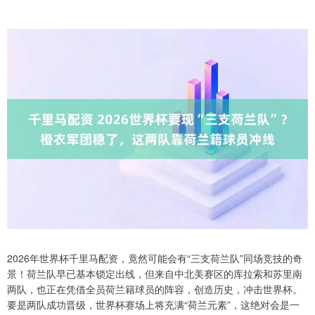
2026年世界杯千里马配资，竟然可能会有“三支荷兰队”同场竞技的奇
景！荷兰队早已基本锁定出线，但来自中北美赛区的库拉索和苏里南
两队，也正在凭借全员荷兰籍球员的阵容，创造历史，冲击世界杯。
要是两队成功晋级，世界杯赛场上将充满“荷兰元素”，这绝对会是一