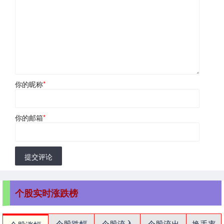
你的昵称
*
你的邮箱
*
提交评论
个股实时涨跌榜
个股跌幅
个股流入
个股流出
换手率