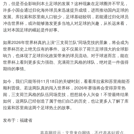
力，但是否会影响到本土足球的发展？这种现象在足球圈并不罕见，
许多小国会通过归化海外球员来迅速提升成绩，进而推动国内足球的
发展。库拉索和苏里南人口较少，足球基础较弱，若能通过归化球员
冲击世界杯，或许能够激发更多当地人对足球的兴趣，从长远来看，
这对本国足球的崛起是件好事。
如果2026年世界杯真的上演“三支荷兰队”同场竞技的景象，将会成为
世界杯历史上绝无仅有的事件。这不仅展示了荷兰足球强大的全球影
响力，也体现了足球归化政策带来的球员流动。对于球迷而言，能在
世界杯上看到更多实力强劲、充满荷兰风格的球队，绝对是一件值得
期待的事情。
如今，我们只能等待11月18日的关键时刻，看看库拉索和苏里南能否
顺利晋级。若这两队真的闯入世界杯，2026年赛场将会变得异常热
闹，三支荷兰风格的队伍同场竞技，想想就令人兴奋！不管最终结果
如何，这两队已经创造了属于他们自己的历史，也让更多人了解了库
拉索和苏里南这两个足球热土的故事。
发布于：福建省
嘉喜网提示：文章来自网络，不代表本站观点。