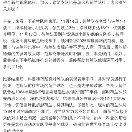
种全新的视觉体验。那么，这两支队伍是怎么和荷兰队扯上这么深的
关系呢？
首先，来看一下荷兰队的表现。11月14日，荷兰队在客场与波兰1-1
战平，继续稳居小组头名，领先波兰3分，净胜球多达13个，优势极
其明显。11月17日，荷兰队回到主场迎战小组垫底的立陶宛，按理
说，这场比赛应该是轻松拿下，顺利晋级2026年世界杯的前奏。然
而，与波兰的比赛中，荷兰队表现得并不尽如人意。开场后，孟菲斯·
德佩的失误导致丢球，范戴克未能及时补防，波兰率先破门。幸好，
孟菲斯在下半场抓住机会补射得分，最终帮助荷兰队勉强逼平对手，
拿到了1分。
比赛结束后，科曼和范戴克对球队的表现表示不满，并对球员进行了
批评。连随队前往客场的荷兰球迷，也只是为平局鼓掌。毕竟，荷兰
队曾在1984年欧洲杯预选赛遭遇过类似的“翻车”事件，那时荷兰队领
先西班牙2分，净胜球优势极大，结果西班牙在最后一轮12-1大胜马
耳他，凭借进球数超越荷兰，将其淘汰。尽管如此，现今的荷兰队与
1984年时的局面大不相同。波兰队实力远不如西班牙，而荷兰队接下
来的对手是立陶宛，重演当年的悲剧几乎不可能。如今，科曼的烦恼
更多是如何调动这支略显平庸的球队，确保能在世界杯赛场上交出满
意的成绩单。