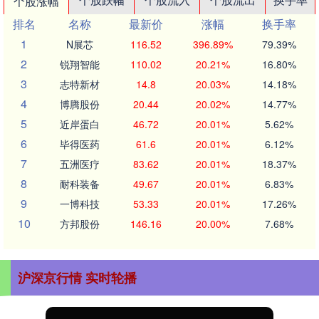
个股涨幅
排名
名称
最新价
涨幅
换手率
1
N展芯
116.52
396.89%
79.39%
2
锐翔智能
110.02
20.21%
16.80%
3
志特新材
14.8
20.03%
14.18%
4
博腾股份
20.44
20.02%
14.77%
5
近岸蛋白
46.72
20.01%
5.62%
6
毕得医药
61.6
20.01%
6.12%
7
五洲医疗
83.62
20.01%
18.37%
8
耐科装备
49.67
20.01%
6.83%
9
一博科技
53.33
20.01%
17.26%
10
方邦股份
146.16
20.00%
7.68%
沪深京行情 实时轮播