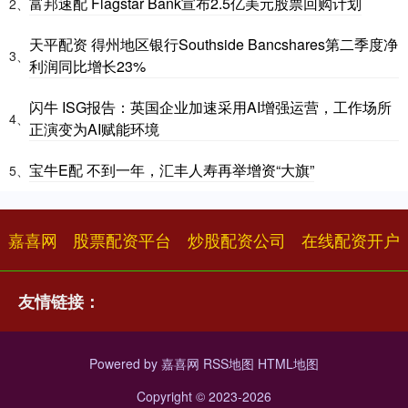
富邦速配 Flagstar Bank宣布2.5亿美元股票回购计划
2、
天平配资 得州地区银行Southside Bancshares第二季度净
3、
利润同比增长23%
闪牛 ISG报告：英国企业加速采用AI增强运营，工作场所
4、
正演变为AI赋能环境
宝牛E配 不到一年，汇丰人寿再举增资“大旗”
5、
嘉喜网
股票配资平台
炒股配资公司
在线配资开户
友情链接：
Powered by
嘉喜网
RSS地图
HTML地图
Copyright
© 2023-2026