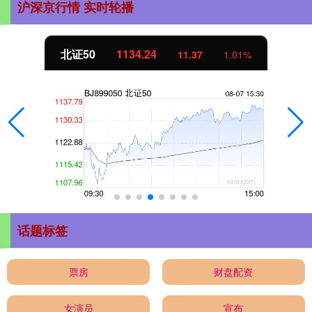
沪深京行情 实时轮播
北证50
1134.24
11.37
1.01%
话题标签
票房
财盘配资
女演员
宣布