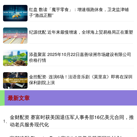
红盘 数读「魔芋零食」：增速领跑休食，卫龙盐津铺
子“激战正酣”
纪源优配 近年来最慢增速，全球海上贸易格局正在重塑
添盈聚富 2025年10月22日嘉善绿洲市场建设有限公司
价格行情
金控配资· 连演6场！法语音乐剧《莫里哀》即将在深圳
保利剧院上演
最新文章
金财配资 赛富时获美国退伍军人事务部16亿美元合同，推
1、
动老兵服务现代化