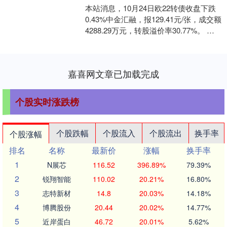
本站消息，10月24日欧22转债收盘下跌
0.43%中金汇融，报129.41元/张，成交额
4288.29万元，转股溢价率30.77%。 资
料显示，欧22转债信用级....
嘉喜网文章已加载完成
个股实时涨跌榜
个股跌幅
个股流入
个股流出
换手率
个股涨幅
排名
名称
最新价
涨幅
换手率
1
N展芯
116.52
396.89%
79.39%
2
锐翔智能
110.02
20.21%
16.80%
3
志特新材
14.8
20.03%
14.18%
4
博腾股份
20.44
20.02%
14.77%
5
近岸蛋白
46.72
20.01%
5.62%