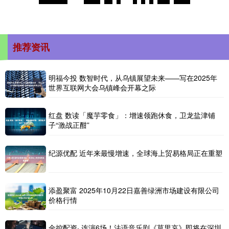
推荐资讯
明福今投 数智时代，从乌镇展望未来——写在2025年
世界互联网大会乌镇峰会开幕之际
红盘 数读「魔芋零食」：增速领跑休食，卫龙盐津铺
子“激战正酣”
纪源优配 近年来最慢增速，全球海上贸易格局正在重塑
添盈聚富 2025年10月22日嘉善绿洲市场建设有限公司
价格行情
金控配资· 连演6场！法语音乐剧《莫里哀》即将在深圳