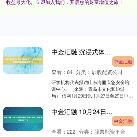
收益最大化。立即加入我们，开启您的财富增值之旅！
中金汇融 沉浸式体验“险境求生” 全国研学机构考察海丽应急安全培训中心
中金汇融
查看：
84
分类：
炒股配资公司
研学机构代表探访山东海丽应急安全培
训中心。（来源：青岛市文化和旅游
局） 信网1月29日讯 1月27日至29日中金
汇融，“沐光启程·遇见青岛”百家研学机构
青岛采风....
中金汇融 10月24日欧22转债下跌0.43%，转股溢价率30.77%
中金汇融
查看：
222
分类：
股票配资平台