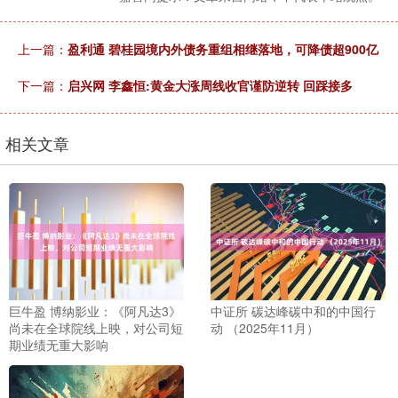
上一篇：
盈利通 碧桂园境内外债务重组相继落地，可降债超900亿
下一篇：
启兴网 李鑫恒:黄金大涨周线收官谨防逆转 回踩接多
相关文章
巨牛盈 博纳影业：《阿凡达3》
中证所 碳达峰碳中和的中国行
尚未在全球院线上映，对公司短
动 （2025年11月）
期业绩无重大影响