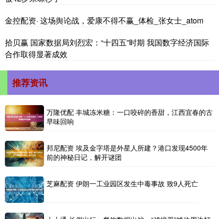
金控配资· 这场舆论战，爱康不得不赢_体检_张女士_atom
拾贝赢 国家数据局刘烈宏：“十四五”时期 我国数字经济国际
合作取得显著成效
推荐资讯
万隆优配 丰城冻米糖：一口咬碎的香甜，江西宜春的古
早味回响
邦尼配资 埃及金字塔是外星人所建？港口发现4500年
前的神秘日记，解开谜团
芝麻配资 伊朗一工业园区发生中毒事故 致9人死亡