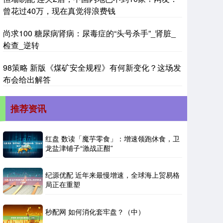
曾花过40万，现在真觉得浪费钱
尚求100 糖尿病肾病：尿毒症的“头号杀手”_肾脏_
检查_逆转
98策略 新版《煤矿安全规程》有何新变化？这场发
布会给出解答
推荐资讯
红盘 数读「魔芋零食」：增速领跑休食，卫
龙盐津铺子“激战正酣”
纪源优配 近年来最慢增速，全球海上贸易格
局正在重塑
秒配网 如何消化套牢盘？（中）