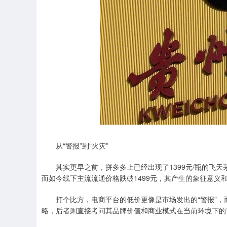
从“警报”到“火灾”
其实更早之前，拼多多上已经出现了1399元/瓶的飞天
而如今线下主流流通价格跌破1499元，其产生的象征意义
打个比方，电商平台的低价更像是市场发出的“警报”，而
略，后者则直接考问其品牌价值和商业模式在当前环境下的