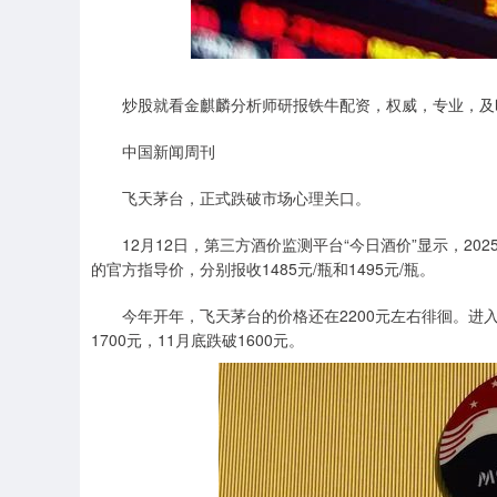
深证成指
13981.44
.16
-0.36%
-162.76
-
炒股就看金麒麟分析师研报铁牛配资，权威，专业，及
中国新闻周刊
飞天茅台，正式跌破市场心理关口。
12月12日，第三方酒价监测平台“今日酒价”显示，2025年
的官方指导价，分别报收1485元/瓶和1495元/瓶。
今年开年，飞天茅台的价格还在2200元左右徘徊。进入6月，
1700元，11月底跌破1600元。