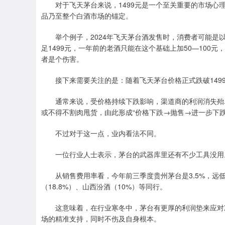
对于飞天茅台来说，1499元是一个至关重要的市场心理
品乃至整个白酒市场的锚定。
举个例子，2024年飞天茅台酒发售时，消费者可能是以23
足1499元，一年前的老酒只能在这个基础上加50—100
者是个伤害。
接下来需要关注的是：随着飞天茅台价格正式跌破149
通常来说，受价格持续下跌影响，渠道商的利润消失殆尽
或不得不割肉甩货，由此形成“价格下跌→抛售→进一步下跌
不过对于这一点，业内看法不同。
一位行业人士表示，茅台的武器库里还有不少工具没用
从销售费用率看，今年前三季度贵州茅台是3.5%，远低于五
（18.8%）、山西汾酒（10%）等同行。
这意味着，在行业寒冬中，茅台有更厚的利润垫来应对冲
场的精准支持，同时不伤及自身根本。