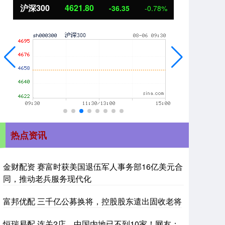
北证50
1109.58
创
-9.88
-0.88%
热点资讯
金财配资 赛富时获美国退伍军人事务部16亿美元合
同，推动老兵服务现代化
富邦优配 三千亿公募换将，控股股东遣出固收老将
恒瑞易配 连关2店，中国内地已不到10家！网友：