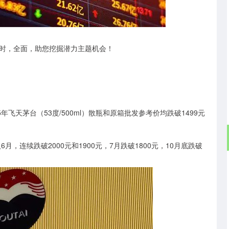
沪深300
4621.80
1.15%
-36.35
-0.78%
时，全面，助您挖掘潜力主题机会！
飞天茅台（53度/500ml）散瓶和原箱批发参考价均跌破1499元
连续跌破2000元和1900元，7月跌破1800元，10月底跌破