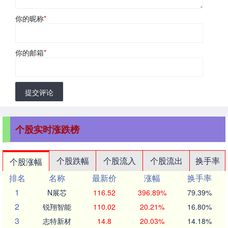
你的昵称
*
你的邮箱
*
提交评论
个股实时涨跌榜
个股跌幅
个股流入
个股流出
换手率
个股涨幅
排名
名称
最新价
涨幅
换手率
1
N展芯
116.52
396.89%
79.39%
2
锐翔智能
110.02
20.21%
16.80%
3
志特新材
14.8
20.03%
14.18%